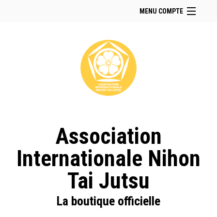
MENU COMPTE
Accueil
Retour à notre site
Facebook
Instagram
Se connecter
Panier (
vide
)
Association
Internationale Nihon
Tai Jutsu
La boutique officielle