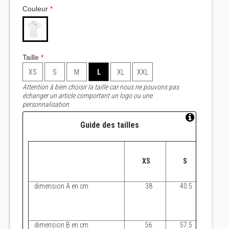
Couleur
*
Taille
*
XS
S
M
L
XL
XXL
Attention à bien choisir la taille car nous ne pouvons pas
échanger un article comportant un logo ou une
personnalisation
Guide des tailles
XS
S
dimension A en cm
38
40.5
4
dimension B en cm
56
57.5
5