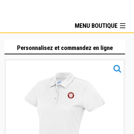
MENU BOUTIQUE
Training - Keikogi
Personnalisez et commandez en ligne
Training - Self Défense
Gamme NITAIPOL
Gamme MIZUNO
Gamme AINTJ
Accessoire AINTJ
Gamme NTJ
Accessoires NTJ
Sacs