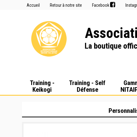
Accueil
Retour à notre site
Facebook
Insta
Associati
La boutique offic
Training -
Training - Self
Gam
Keikogi
Défense
NITAI
Personnali