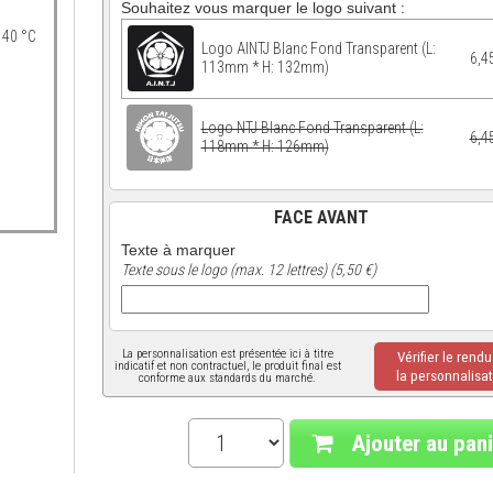
Souhaitez vous marquer le logo suivant :
 40 °C
Logo AINTJ Blanc Fond Transparent (L:
6,4
113mm * H: 132mm)
Logo NTJ Blanc Fond Transparent (L:
6,4
118mm * H: 126mm)
FACE AVANT
Texte à marquer
Texte sous le logo (max. 12 lettres) (5,50 €)
La personnalisation est présentée ici à titre
Vérifier le rend
indicatif et non contractuel, le produit final est
la personnalisat
conforme aux standards du marché.
Ajouter au pani