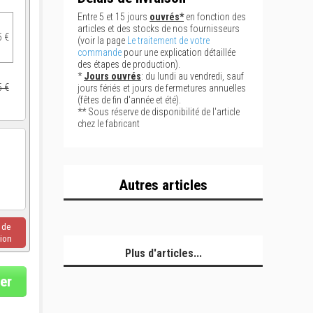
Entre 5 et 15 jours
ouvrés*
en fonction des
articles et des stocks de nos fournisseurs
5 €
(voir la page
Le traitement de votre
commande
pour une explication détaillée
des étapes de production).
*
Jours ouvrés
: du lundi au vendredi, sauf
5 €
jours fériés et jours de fermetures annuelles
(fêtes de fin d'année et été).
** Sous réserve de disponibilité de l'article
chez le fabricant
Autres articles
u de
ion
Plus d'articles...
er