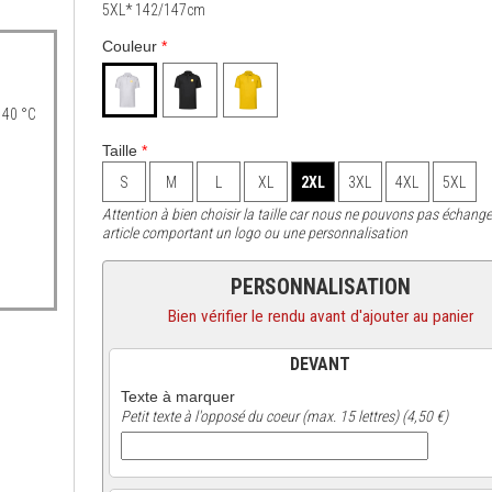
5XL* 142/147cm
Couleur
*
 40 °C
Taille
*
S
M
L
XL
2XL
3XL
4XL
5XL
Attention à bien choisir la taille car nous ne pouvons pas échange
article comportant un logo ou une personnalisation
PERSONNALISATION
Bien vérifier le rendu avant d'ajouter au panier
DEVANT
Texte à marquer
Petit texte à l'opposé du coeur (max. 15 lettres) (4,50 €)