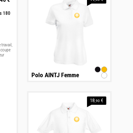
s 180
 travail,
e coupe
eur
Polo AINTJ Femme
18
€
,90