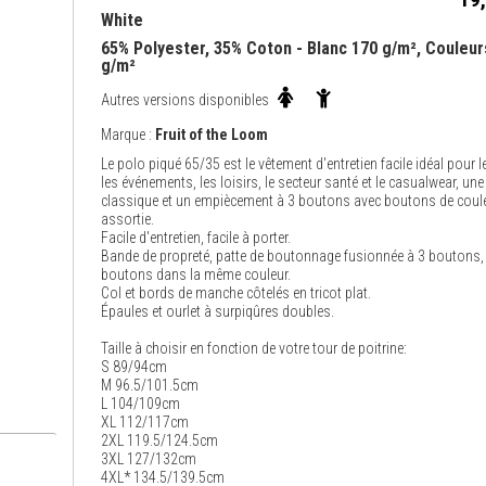
White
65% Polyester, 35% Coton - Blanc 170 g/m², Couleur
g/m²
Autres versions disponibles
Marque :
Fruit of the Loom
Le polo piqué 65/35 est le vêtement d'entretien facile idéal pour le
les événements, les loisirs, le secteur santé et le casualwear, un
classique et un empiècement à 3 boutons avec boutons de coul
assortie.
Facile d'entretien, facile à porter.
Bande de propreté, patte de boutonnage fusionnée à 3 boutons,
boutons dans la même couleur.
Col et bords de manche côtelés en tricot plat.
Épaules et ourlet à surpiqûres doubles.
Taille à choisir en fonction de votre tour de poitrine:
S 89/94cm
M 96.5/101.5cm
L 104/109cm
XL 112/117cm
2XL 119.5/124.5cm
3XL 127/132cm
4XL* 134.5/139.5cm