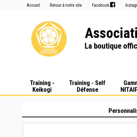
Accueil
Retour à notre site
Facebook
Insta
Associati
La boutique offic
Training -
Training - Self
Gam
Keikogi
Défense
NITAI
Personnali