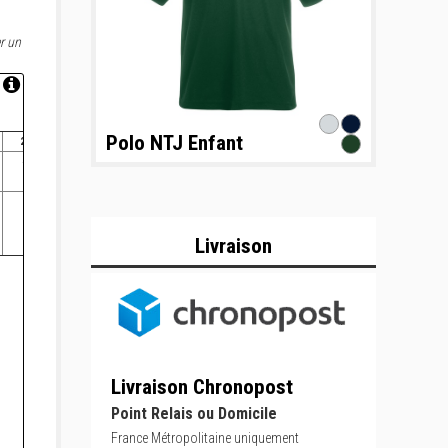
r un
Polo NTJ Enfant
2XL
54.5
66
Livraison
Livraison Chronopost
Point Relais ou Domicile
France Métropolitaine uniquement