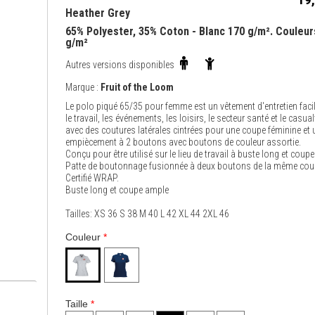
Heather Grey
65% Polyester, 35% Coton - Blanc 170 g/m². Couleur
g/m²
Autres versions disponibles
Marque :
Fruit of the Loom
Le polo piqué 65/35 pour femme est un vêtement d'entretien faci
le travail, les événements, les loisirs, le secteur santé et le casua
avec des coutures latérales cintrées pour une coupe féminine et 
empiècement à 2 boutons avec boutons de couleur assortie.
Conçu pour être utilisé sur le lieu de travail à buste long et coup
Patte de boutonnage fusionnée à deux boutons de la même coul
Certifié WRAP.
Buste long et coupe ample
Tailles: XS 36 S 38 M 40 L 42 XL 44 2XL 46
Couleur
*
Taille
*