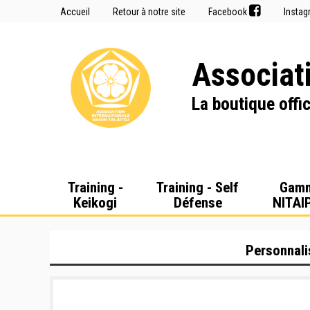
Accueil
Retour à notre site
Facebook
Insta
Associati
La boutique offic
Training -
Training - Self
Gam
Keikogi
Défense
NITAI
Personnali