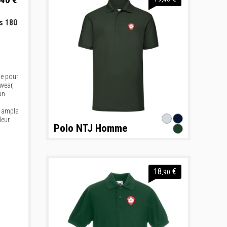
s 180
le pour
lwear,
un
e ample.
eur.
Polo NTJ Homme
18
€
,90