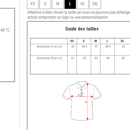
XS
S
M
L
XL
2XL
Attention à bien choisir la taille car nous ne pouvons pas échange
article comportant un logo ou une personnalisation
Guide des tailles
 40 °C
XS
S
M
L
XL
dimension A en cm
42
44.5
47
49.5
52
dimension B en cm
61
62
63
64
65